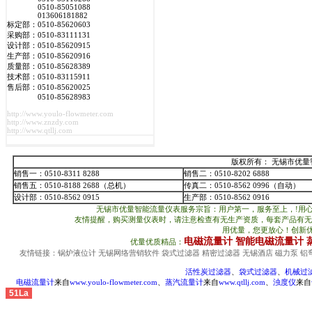
0510-85051088
013606181882
标定部：0510-85620603
采购部：0510-83111131
设计部：0510-85620915
生产部：0510-85620916
质量部：0510-85628389
技术部：0510-83115911
售后部：0510-85620025
0510-85628983
http://www.youlo-flowmeter.com
http://www.znzdy.com
http://www.qtllj.com
版权所有： 无锡市优量
销售一：0510-8311 8288
销售二：0510-8202 6888
销售五：0510-8188 2688（总机）
传真二：0510-8562 0996（自动）
设计部：0510-8562 0915
生产部：0510-8562 0916
无锡市优量智能流量仪表服务宗旨：用户第一，服务至上，!用
友情提醒，购买测量仪表时，请注意检查有无生产资质，每套产品有无
用优量，您更放心！创
电磁流量计
智能电磁流量计
优量优质精品：
友情链接：
锅炉液位计
无锡网络营销软件
袋式过滤器
精密过滤器
无锡酒店
磁力泵
铝
活性炭过滤器
、
袋式过滤器
、
机械过
电磁流量计
来自
www.youlo-flowmeter.com
、
蒸汽流量计
来自
www.qtllj.com
、
浊度仪
来自
51La