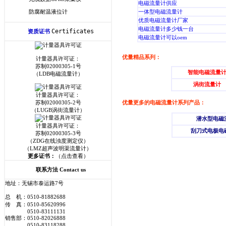
电磁流量计供应
防腐耐温液位计
一体型电磁流量计
优质电磁流量计厂家
电磁流量计多少钱一台
Certificates
资质证书
电磁流量计可以oem
优量精品系列：
计量器具许可证：
苏制02000305-1号
智能电磁流量
（LDB电磁流量计）
涡街流量计
计量器具许可证：
苏制02000305-2号
优量更多的电磁流量计系列产品：
（LUGB涡街流量计）
潜水型电磁
计量器具许可证：
刮刀式电极电
苏制02000305-3号
（ZDG在线浊度测定仪）
（LMZ超声波明渠流量计）
更多证书：
（点击查看）
联系方法 Contact us
地址：无锡市泰运路7号
总 机：0510-81882688
传 真：0510-85620996
0510-83111131
销售部：0510-82026888
0510-83118288