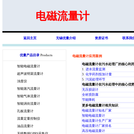
电磁流量计
返回主页
无锡优量介绍
资质证书
联系我
优量产品目录
Products
电磁流量计应用案例
电磁流量计在污水处理厂的核心利
智能电磁流量计
1.
进水流量监测
超声波明渠流量计
3.
化学药剂投加计量
5.
污泥处理环节
浊度仪
电磁流量计在污水处理中的核心优
智能蒸汽流量计
无压损设计
全材质防腐
智能气体流量计
节能降耗
智能涡街流量计
更多电磁流量计相关知识
电磁流量计知名厂家
孔板流量计
智能电磁流量计
流量定量控制仪
电磁流量计生产厂家
电磁流量计厂家排名
油品流量计
高压电磁流量计
无线数据GPRS采集仪