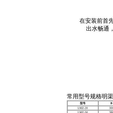
在安装前首
出水畅通
巴
常用型号规格明渠
型号
B
LMZ-20
30
LMZ-50
38