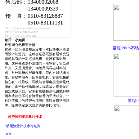
售后部：13400002068
13400009339
传 真：0510-83128887
0510-83111131
http://www.youlo-flowmeter.com
http://www.znzdy.com
http://www.qtllj.com
每日一小知识
环形同心电极变送器
量程:20t/h
这是一款为测量核反应堆一次回路重水流量
而设计制造的。这种变送器既没有通常变送
器所具有的一对点状电极，也没有激磁线
圈。这种变送器外形如同一段钢管，它既是
外壳，又是测量管。钢管用高导磁材料制
成，对外磁场起屏蔽作用。管内衬以绝缘衬
里。管壁中段有一圆筒形电机，管形电极的
轴心有一根导线，导线与管形电极之间是绝
缘的。由于信号输出弱，线路放大部分采用
锁定式放大器。它带有相敏检测电路能抑制
频率或相位不符合流量信号的干扰成分。一
量程:1
只阻值很小的精密分流电阻串联在磁路电路
中，提供锁定放大器所需的参比信号。
超声波明渠流量计技术
明渠流量计技术论坛测..
test