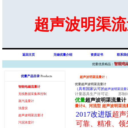
超声波明渠流
返回主页
无锡优量介绍
资质证书
联系我
智能电
优量优质精品：
优量产品目录
Products
超声波明渠流量计：
优量超声波明渠流量计
智能电磁流量计
（具有国家认可的
超声波明渠流量
计量器具生产许可证:
苏制
无线数据采集和控制
优量
超声波明渠流量计
蒸汽流量计
量计4、河流型 超声波明渠流量
浊度仪
2017改进版
超声
超声波明渠流量计
可靠、精准、领
污泥浓度计