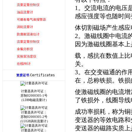
流量定量控制仪
1。交流电流的电压
油品流量计
感应强度等也随时间
可燃有毒气体报警器
体切割磁场产生感应
涡轮流量计
防腐耐温液位计
2。激磁线圈中电流
流量定量控制仪
因为激磁线圈基本上
余氯分析仪
载，感抗在数值上比
实验室浊度仪
关。
在线PH计
3。在交变磁通的作
Certificates
资质证书
在，总称铁损。铁损
使激磁线圈的电流增
计量器具许可证：
苏制02000305-1号
了铁损外，线圈导线
（LDB电磁流量计）
成功率损耗，称为铜
计量器具许可证：
苏制02000305-2号
变送器的等效电路和
（LUGB涡街流量计）
变送器的磁路实质上
计量器具许可证：